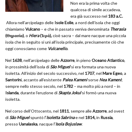
Non era la prima volta che
qualcosa di simile accadeva,
era già successo nel
183 a.C.
Allora nell’arcipelago delle
Isole Eolie
, a nord dell’isola che oggi
chiamiamo
Vulcano
– e che in passato veniva denominata
Therasia
(Θηρασία)
, o
Hiera
(Ἱερά),
cioè sacra – dal mare nacque una piccola
isola che in seguito si unì all’isola principale, precisamente ciò che
oggi conosciamo come
Vulcanello
.
Nel
1638
, nell’arcipelago delle
Azzorre
, in pieno
Oceano Atlantico
,
in prossimità dell’isola di
São Miguel
si era formata una nuova
isoletta. All’inizio del secolo successivo, nel
1707
, nel
Mare Egeo
, a
Santorin
i, accanto all’esistente
Palea Kameni
sorse
Nea Kameni
;
sempre nello stesso secolo, nel
1782
– ma molto più a nord – in
Islanda
, durante l’eruzione di
Skapta Jokul
si formò una nuova
isoletta.
Nel corso dell’Ottocento, nel
1811
, sempre alle
Azzorre
, ad ovest
di
São Miguel
spuntò l
’
Isoletta Sabrina
e nel
1814,
in
Russia
,
presso
Uanalaska
, nacque l
’
Isola Bojuslaw
.