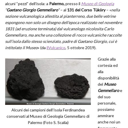
alcuni “pezzi” dell’isola: a
Palermo,
presso il
Museo di Geologia
“
Gaetano Giorgio Gemmellaro
“
– al
131 del Corso Tüköry
– «
nella
sezione vulcanologica allestita al pianterreno, due belle vetrine
espongono non solo un disegno dell’epoca realizzato nel novembre
1831 (ad eruzione terminata) dal vulcanologo nicolosita Carlo
Gemmellaro, ma anche una collezione di rocce vulcaniche raccolte
sull’isola dallo stesso scienziato, padre di Gaetano Giorgio, cui è
intitolato il Museo
» (da
ilVulcanico
, 5 ottobre 2019).
Grazie alla
cortesia ed
alla
disponibilità
del
Museo
Gemmellaro
e
del suo
personale,
possiamo
Alcuni dei campioni dell’Isola Ferdinandea
ammirare
conservati al Museo di Geologia Gemmellaro di
anche noi un
Palermo (Foto S. Scalia)