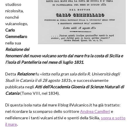
studioso
nicolosita,
nonché
vulcanologo,
Carlo
Gemmellaro
nella sua
Relazione dei
fenomeni del nuovo vulcano sorto dal mare fra la costa di Sicilia e
l’isola di Pantelleria nel mese di luglio 1831
.
Detta
Relazione
fu «
letta nella gran sala della R. Università degli
Studi in Catania il dì 28 agosto 1831
», e successivamente
pubblicata negli
Atti dell’Accademia Gioenia di Scienze Naturali di
Catania
(Tomo VIII, nel 1834).
Di questa isola nata dal mare il blog ilVulcanico.it ha già trattato:
nel ricordare la scomparso dello scrittore
Andrea Camilleri
e
nell’elencare i tanti vulcani attivi e spenti della Sicilia,
sopra e sotto
il mare
.