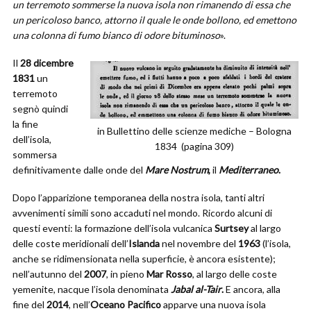
un terremoto sommerse la nuova isola non rimanendo di essa che
un pericoloso banco, attorno il quale le onde bollono, ed emettono
una colonna di fumo bianco di odore bituminoso
».
Il
28 dicembre
1831
un
terremoto
segnò quindi
la fine
in Bullettino delle scienze mediche‎ – Bologna
dell’isola,
1834 (pagina 309)
sommersa
definitivamente dalle onde del
Mare Nostrum
,
il
Mediterraneo
.
Dopo l’apparizione temporanea della nostra isola, tanti altri
avvenimenti simili sono accaduti nel mondo. Ricordo alcuni di
questi eventi: la formazione dell’isola vulcanica
Surtsey
al largo
delle coste meridionali dell’
Islanda
nel novembre del
1963
(l’isola,
anche se ridimensionata nella superficie, è ancora esistente);
nell’autunno del
2007
, in pieno
Mar Rosso
, al largo delle coste
yemenite, nacque l’isola denominata
Jabal al-Tair
.
E ancora, alla
fine del
2014
, nell’
Oceano Pacifico
apparve una nuova isola