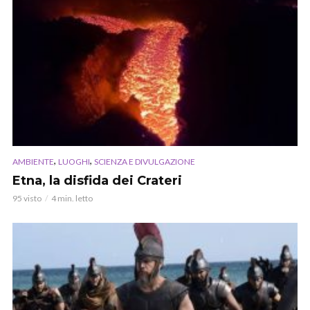
,
,
AMBIENTE
LUOGHI
SCIENZA E DIVULGAZIONE
Etna, la disfida dei Crateri
95 visto
4 min. letto