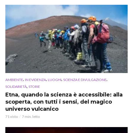
,
,
,
,
AMBIENTE
IN EVIDENZA
LUOGHI
SCIENZA E DIVULGAZIONE
,
SOLIDARIETÀ
STORIE
Etna, quando la scienza è accessibile: alla
scoperta, con tutti i sensi, del magico
universo vulcanico
71 visto
7 min. letto