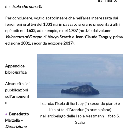
frammento
dell
’
isola che non c’è.
Per concludere, voglio sottolineare che nell’area interessata dai
fenomeni eruttivi del
1831
già in passato si erano presentati altri
episodi: nel
1632,
ad esempio, e nel
1707
(notizie dal volume
Volcanoes of Europe
, di
Alwyn Scarth
e
Jean-Claude Tanguy
, prima
edizione
2001,
seconda edizione
2017
).
Appendice
bibliografica
Alcuni titoli di
pubblicazioni
sull’argoment
o:
Islanda: l’isola di Surtsey (in secondo piano) e
l’isolotto di Brandur (in primo piano)
Benedetto
nell’arcipelago delle Isole Vestmann – foto S.
Marzolla –
Scalia
Descrizione