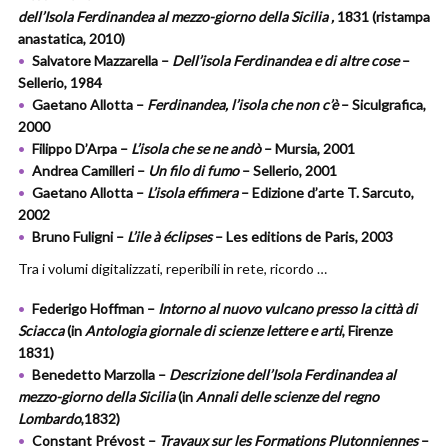
dell’Isola Ferdinandea al mezzo-giorno della Sicilia ,
1831 (ristampa
anastatica, 2010)
Salvatore Mazzarella –
Dell’isola Ferdinandea e di altre cose
–
Sellerio, 1984
Gaetano Allotta –
Ferdinandea, l’isola che non c’è
– Siculgrafica,
2000
Filippo D’Arpa –
L’isola che se ne andò
– Mursia, 2001
Andrea Camilleri –
Un filo di fumo
– Sellerio, 2001
Gaetano Allotta –
L’isola effimera
– Edizione d’arte T. Sarcuto,
2002
Bruno Fuligni –
L’ile à éclipses
– Les editions de Paris, 2003
Tra i volumi digitalizzati, reperibili in rete, ricordo …
Federigo Hoffman –
Intorno al nuovo vulcano presso la città di
Sciacca
(in
Antologia giornale di scienze lettere e arti
, Firenze
1831)
Benedetto Marzolla –
Descrizione dell’Isola Ferdinandea al
mezzo-giorno della Sicilia
(in
Annali delle scienze del regno
Lombardo
,1832)
Constant Prévost –
Travaux sur les Formations Plutonniennes
–