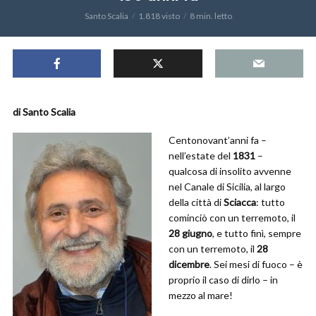
Santo Scalia
1.818 visto
8 min. letto
di Santo Scalia
Centonovant’anni fa –
nell’estate del
1831
–
qualcosa di insolito avvenne
nel Canale di Sicilia, al largo
della città di
Sciacca
: tutto
cominciò con un terremoto, il
28 giugno
, e tutto finì, sempre
con un terremoto, il
28
dicembre
. Sei mesi di fuoco – è
proprio il caso di dirlo – in
mezzo al mare!