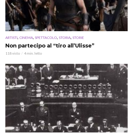
,
,
,
,
ARTISTI
CINEMA
SPETTACOLO
STORIA
STORIE
Non partecipo al “tiro all’Ulisse”
118 visto
4 min. letto