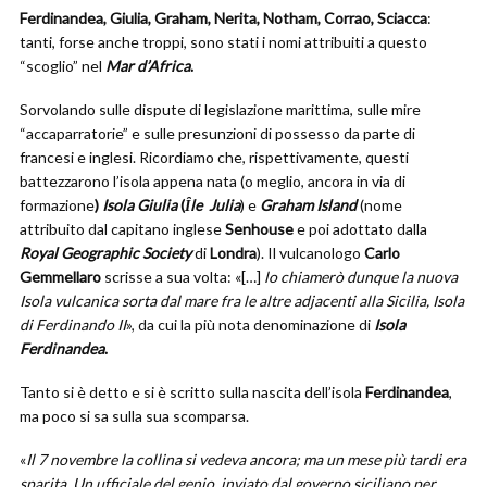
Ferdinandea, Giulia, Graham, Nerita, Notham, Corrao, Sciacca
:
tanti, forse anche troppi, sono stati i nomi attribuiti a questo
“scoglio” nel
Mar d’Africa
.
Sorvolando sulle dispute di legislazione marittima, sulle mire
“accaparratorie” e sulle presunzioni di possesso da parte di
francesi e inglesi. Ricordiamo che, rispettivamente, questi
battezzarono l’isola appena nata (o meglio, ancora in via di
formazione
)
Isola Giulia
(
Ȋle Julia
) e
Graham Island
(nome
attribuito dal capitano inglese
Senhouse
e poi adottato dalla
Royal Geographic Society
di
Londra
). Il vulcanologo
Carlo
Gemmellaro
scrisse a sua volta: «[…]
lo chiamerò dunque la nuova
Isola vulcanica sorta dal mare fra le altre adjacenti alla Sicilia, Isola
di Ferdinando II
», da cui la più nota denominazione di
Isola
Ferdinandea
.
Tanto si è detto e si è scritto sulla nascita dell’isola
Ferdinandea
,
ma poco si sa sulla sua scomparsa.
«
Il 7 novembre la collina si vedeva ancora; ma un mese più tardi era
sparita. Un ufficiale del genio, inviato dal governo siciliano per