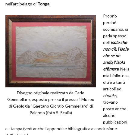
nell’arcipelago di
Tonga.
Proprio
perché
scomparsa, si
parla spesso
dell’
isola che
non c’è
, l’
isola
che se ne
andò
, l’
isola
effimera
. Nella
mia biblioteca,
oltre a tanti
articoli ed
Disegno originale realizzato da Carlo
ebooks
,
Gemmellaro, esposto presso il presso il Museo
trovano
di Geologia “Gaetano Giorgio Gemmellaro” di
posto anche
Palermo (foto S. Scalia)
alcune
pubblicazioni
a stampa (vedi anche l’appendice bibliografica a conclusione