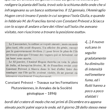
redigere la pianta dell’isola, trovò solo la schiuma delle onde che si
infrangevano su un banco sottomarino. Il 12 gennaio, l’Ammiraglio
Hugon cercò invano il posto in cui sorgeva l’isola Giulia, e quando
in febbraio M. de Franclieu tornò con Constant Prévost a Sciacca
con lo scopo di andare a fare dei rilievi sull’isola che avevano
visitato, non riuscirono a trovare la posizione esatta».
«[…]
Il nuovo
vulcano in
seguito
gradatamente
ha diminuito
di intensità
nell’emettere
fumo, ed i
Constant Prévost – Travaux sur les Formations
flutti hanno a
Plutonniennes, in Annales de la Société
poco a poco
géologique – 1896)
sfaldati i
bordi del cratere di modo che nei primi di Dicembre era appena
elevato pochi palmi sopra le onde, ed il giorno 28 dello stesso mese