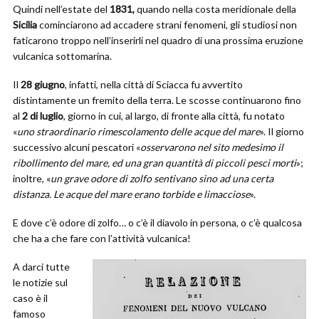
Quindi nell’estate del
1831,
quando nella costa meridionale della
Sicilia
cominciarono ad accadere strani fenomeni, gli studiosi non
faticarono troppo nell’inserirli nel quadro di una prossima eruzione
vulcanica sottomarina.
Il
28 giugno
, infatti, nella città di Sciacca fu avvertito
distintamente un fremito della terra. Le scosse continuarono fino
al
2 di luglio
, giorno in cui, al largo, di fronte alla città, fu notato
«
uno straordinario rimescolamento delle acque del mare
». Il giorno
successivo alcuni pescatori «
osservarono nel sito medesimo il
ribollimento del mare, ed una gran quantità di piccoli pesci morti
»;
inoltre, «
un grave odore di zolfo sentivano sino ad una certa
distanza. Le acque del mare erano torbide e limacciose
».
E dove c’è odore di zolfo… o c’è il diavolo in persona, o c’è qualcosa
che ha a che fare con l’attività vulcanica!
A darci tutte
le notizie sul
caso è il
famoso