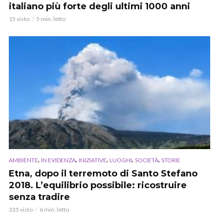
italiano più forte degli ultimi 1000 anni
15 visto
5 min. letto
,
,
,
,
,
AMBIENTE
IN EVIDENZA
INIZIATIVE
LUOGHI
SOCIETÀ
STORIE
Etna, dopo il terremoto di Santo Stefano
2018. L’equilibrio possibile: ricostruire
senza tradire
335 visto
6 min. letto