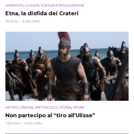
,
,
AMBIENTE
LUOGHI
SCIENZA E DIVULGAZIONE
Etna, la disfida dei Crateri
95 visto
4 min. letto
,
,
,
,
ARTISTI
CINEMA
SPETTACOLO
STORIA
STORIE
Non partecipo al “tiro all’Ulisse”
118 visto
4 min. letto