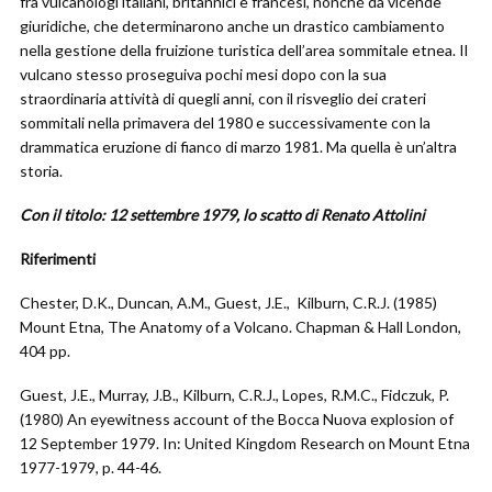
fra vulcanologi italiani, britannici e francesi, nonché da vicende
giuridiche, che determinarono anche un drastico cambiamento
nella gestione della fruizione turistica dell’area sommitale etnea. Il
vulcano stesso proseguiva pochi mesi dopo con la sua
straordinaria attività di quegli anni, con il risveglio dei crateri
sommitali nella primavera del 1980 e successivamente con la
drammatica eruzione di fianco di marzo 1981. Ma quella è un’altra
storia.
Con il titolo: 12 settembre 1979, lo scatto di Renato Attolini
Riferimenti
Chester, D.K., Duncan, A.M., Guest, J.E., Kilburn, C.R.J. (1985)
Mount Etna, The Anatomy of a Volcano. Chapman & Hall London,
404 pp.
Guest, J.E., Murray, J.B., Kilburn, C.R.J., Lopes, R.M.C., Fidczuk, P.
(1980) An eyewitness account of the Bocca Nuova explosion of
12 September 1979. In: United Kingdom Research on Mount Etna
1977-1979, p. 44-46.