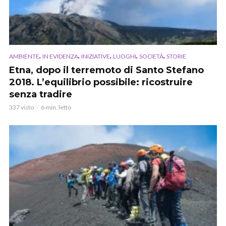
,
,
,
,
,
AMBIENTE
IN EVIDENZA
INIZIATIVE
LUOGHI
SOCIETÀ
STORIE
Etna, dopo il terremoto di Santo Stefano
2018. L’equilibrio possibile: ricostruire
senza tradire
337 visto
6 min. letto