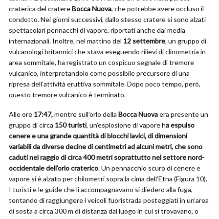
craterica del cratere
Bocca Nuova
, che potrebbe avere occluso il
condotto. Nei giorni successivi, dallo stesso cratere si sono alzati
spettacolari pennacchi di vapore, riportati anche dai media
internazionali. Inoltre, nel mattino del
12 settembre
, un gruppo di
vulcanologi britannici che stava eseguendo rilievi di clinometria in
area sommitale, ha registrato un cospicuo segnale di tremore
vulcanico, interpretandolo come possibile precursore di una
ripresa dell’attività eruttiva sommitale. Dopo poco tempo, però,
questo tremore vulcanico è terminato.
Alle ore
17:47,
mentre sull’orlo della
Bocca Nuova
era presente un
gruppo di circa
150 turisti
, un’esplosione di vapore h
a espulso
cenere e una grande quantità di blocchi lavici, di dimensioni
variabili da diverse decine di centimetri ad alcuni metri, che sono
caduti nel raggio di circa 400 metri soprattutto nel settore nord-
occidentale dell’orlo craterico
. Un pennacchio scuro di cenere e
vapore si è alzato per chilometri sopra la cima dell’Etna (Figura 10).
I turisti e le guide che li accompagnavano si diedero alla fuga,
tentando di raggiungere i veicoli fuoristrada posteggiati in un’area
di sosta a circa 300 m di distanza dal luogo in cui si trovavano, o