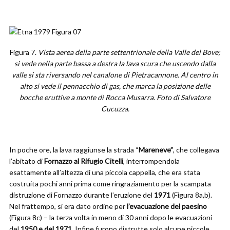
Figura 7.
Vista aerea della parte settentrionale della Valle del Bove;
si vede nella parte bassa a destra la lava scura che uscendo dalla
valle si sta riversando nel canalone di Pietracannone. Al centro in
alto si vede il pennacchio di gas, che marca la posizione delle
bocche eruttive a monte di Rocca Musarra. Foto di Salvatore
Cucuzza.
In poche ore, la lava raggiunse la strada “
Mareneve”
, che collegava
l’abitato di
Fornazzo al Rifugio Citelli
, interrompendola
esattamente all’altezza di una piccola cappella, che era stata
costruita pochi anni prima come ringraziamento per la scampata
distruzione di Fornazzo durante l’eruzione del
1971
(Figura 8a,b).
Nel frattempo, si era dato ordine per
l’evacuazione del paesino
(Figura 8c) – la terza volta in meno di 30 anni dopo le evacuazioni
del
1950 e del 1971
. Infine furono distrutte solo alcune piccole