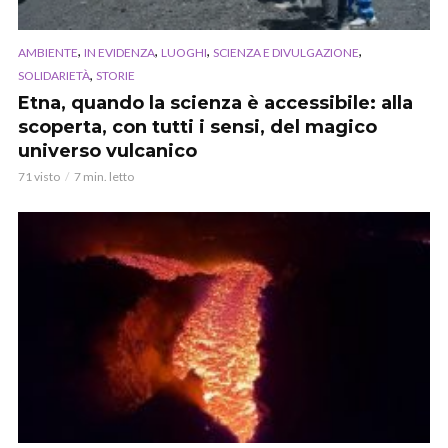
,
,
,
,
AMBIENTE
IN EVIDENZA
LUOGHI
SCIENZA E DIVULGAZIONE
,
SOLIDARIETÀ
STORIE
Etna, quando la scienza è accessibile: alla
scoperta, con tutti i sensi, del magico
universo vulcanico
71 visto
7 min. letto