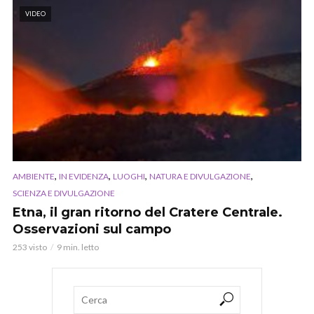
VIDEO
,
,
,
,
AMBIENTE
IN EVIDENZA
LUOGHI
NATURA E DIVULGAZIONE
SCIENZA E DIVULGAZIONE
Etna, il gran ritorno del Cratere Centrale.
Osservazioni sul campo
253 visto
9 min. letto