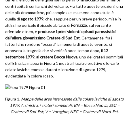
centri abitati sui fianchi del vulcano. Fra tutte queste eruzioni, una
delle più drammatiche, più complesse, ma meno conosciute è
quella di
agosto 1979
, che, seppure per un breve periodo, mise in
altissimo pericolo il piccolo abitato di
Fornazzo
, sul versante
orientale etneo, e
produsse i primi violenti episodi parossistici
dall’allora giovanissimo Cratere di Sud-Est
. Certamente, fra i
fattori che rendono “oscura” la memoria di questo evento, si
annovera la tragedia che si verificò poco tempo dopo, il
12
settembre 1979, al cratere Bocca Nuova
, uno dei crateri sommitali
dell’Etna. La mappa in Figura 1 mostra il teatro eruttivo e le varie
colate laviche emesse durante l’eruzione di agosto 1979,
evidenziate in colore rosso.
Figura 1.
Mappa delle aree interessate dalle colate laviche di agosto
1979. A sinistra, i crateri sommitali: BN = Bocca Nuova; SEC =
Cratere di Sud-Est; V = Voragine; NEC = Cratere di Nord-Est.