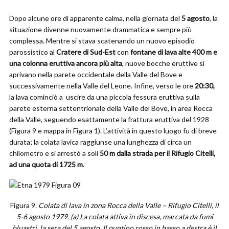
Dopo alcune ore di apparente calma, nella giornata del
5 agosto
, la
situazione divenne nuovamente drammatica e sempre più
complessa. Mentre si stava scatenando un nuovo episodio
parossistico al
Cratere di Sud-Est
con
fontane di lava alte 400 m e
una colonna eruttiva ancora più alta
, nuove bocche eruttive si
aprivano nella parete occidentale della Valle del Bove e
successivamente nella Valle del Leone. Infine, verso le ore
20:30,
la lava cominciò a uscire da una piccola fessura eruttiva sulla
parete esterna settentrionale della Valle del Bove, in area Rocca
della Valle, seguendo esattamente la frattura eruttiva del 1928
(Figura 9 e mappa in Figura 1). L’attività in questo luogo fu di breve
durata; la colata lavica raggiunse una lunghezza di circa un
chilometro e si arrestò a soli
50 m dalla strada per il Rifugio Citelli,
ad una quota di 1725 m
.
Figura 9.
Colata di lava in zona Rocca della Valle – Rifugio Citelli, il
5-6 agosto 1979. (a) La colata attiva in discesa, marcata da fumi
bluastri, la sera del 5 agosto. Il puntino rosso in basso a destra è il