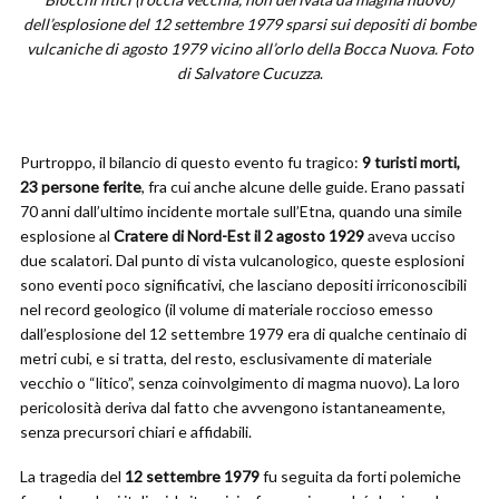
dell’esplosione del 12 settembre 1979 sparsi sui depositi di bombe
vulcaniche di agosto 1979 vicino all’orlo della Bocca Nuova. Foto
di Salvatore Cucuzza
.
Purtroppo, il bilancio di questo evento fu tragico:
9 turisti morti,
23 persone ferite
, fra cui anche alcune delle guide. Erano passati
70 anni dall’ultimo incidente mortale sull’Etna, quando una simile
esplosione al
Cratere di Nord-Est il 2 agosto 1929
aveva ucciso
due scalatori. Dal punto di vista vulcanologico, queste esplosioni
sono eventi poco significativi, che lasciano depositi irriconoscibili
nel record geologico (il volume di materiale roccioso emesso
dall’esplosione del 12 settembre 1979 era di qualche centinaio di
metri cubi, e si tratta, del resto, esclusivamente di materiale
vecchio o “litico”, senza coinvolgimento di magma nuovo). La loro
pericolosità deriva dal fatto che avvengono istantaneamente,
senza precursori chiari e affidabili.
La tragedia del
12 settembre 1979
fu seguita da forti polemiche