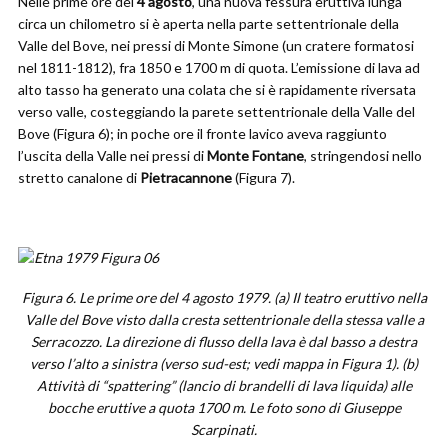
Nelle prime ore del
4 agosto
, una nuova fessura eruttiva lunga
circa un chilometro si è aperta nella parte settentrionale della
Valle del Bove, nei pressi di Monte Simone (un cratere formatosi
nel 1811-1812), fra 1850 e 1700 m di quota. L’emissione di lava ad
alto tasso ha generato una colata che si è rapidamente riversata
verso valle, costeggiando la parete settentrionale della Valle del
Bove (Figura 6); in poche ore il fronte lavico aveva raggiunto
l’uscita della Valle nei pressi di
Monte Fontane
, stringendosi nello
stretto canalone di
Pietracannone
(Figura 7).
Figura 6. Le prime ore del 4 agosto 1979. (a) Il teatro eruttivo nella
Valle del Bove visto dalla cresta settentrionale della stessa valle a
Serracozzo. La direzione di flusso della lava è dal basso a destra
verso l’alto a sinistra (verso sud-est; vedi mappa in Figura 1). (b)
Attività di “spattering” (lancio di brandelli di lava liquida) alle
bocche eruttive a quota 1700 m. Le foto sono di Giuseppe
Scarpinati.