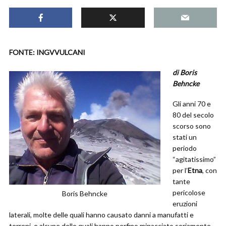
FONTE: INGVVULCANI
di Boris
Behncke
Gli anni 70 e
80 del secolo
scorso sono
stati un
periodo
“agitatissimo”
per l’
Etna
, con
tante
pericolose
Boris Behncke
eruzioni
laterali, molte delle quali hanno causato danni a manufatti e
terreni, e alcune delle quali hanno perfino minacciato seriamente