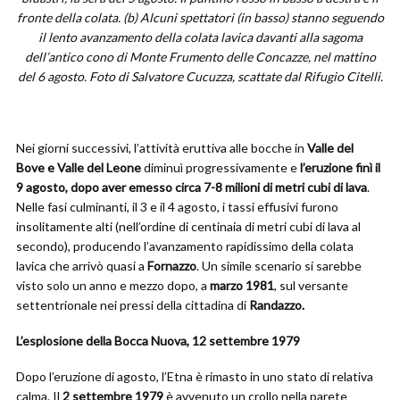
fronte della colata. (b) Alcuni spettatori (in basso) stanno seguendo
il lento avanzamento della colata lavica davanti alla sagoma
dell’antico cono di Monte Frumento delle Concazze, nel mattino
del 6 agosto. Foto di Salvatore Cucuzza, scattate dal Rifugio Citelli.
Nei giorni successivi, l’attività eruttiva alle bocche in
Valle del
Bove e Valle del Leone
diminuì progressivamente e
l’eruzione finì il
9 agosto, dopo aver emesso circa 7-8 milioni di metri cubi di lava
.
Nelle fasi culminanti, il 3 e il 4 agosto, i tassi effusivi furono
insolitamente alti (nell’ordine di centinaia di metri cubi di lava al
secondo), producendo l’avanzamento rapidissimo della colata
lavica che arrivò quasi a
Fornazzo
. Un simile scenario si sarebbe
visto solo un anno e mezzo dopo, a
marzo 1981
, sul versante
settentrionale nei pressi della cittadina di
Randazzo.
L’esplosione della Bocca Nuova, 12 settembre 1979
Dopo l’eruzione di agosto, l’Etna è rimasto in uno stato di relativa
calma. Il
2 settembre 1979
è avvenuto un crollo nella parete