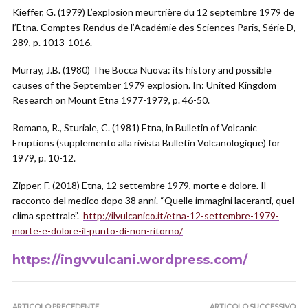
Kieffer, G. (1979) L’explosion meurtrière du 12 septembre 1979 de
l’Etna. Comptes Rendus de l’Académie des Sciences Paris, Série D,
289, p. 1013-1016.
Murray, J.B. (1980) The Bocca Nuova: its history and possible
causes of the September 1979 explosion. In: United Kingdom
Research on Mount Etna 1977-1979, p. 46-50.
Romano, R., Sturiale, C. (1981) Etna, in Bulletin of Volcanic
Eruptions (supplemento alla rivista Bulletin Volcanologique) for
1979, p. 10-12.
Zipper, F. (2018) Etna, 12 settembre 1979, morte e dolore. Il
racconto del medico dopo 38 anni. “Quelle immagini laceranti, quel
clima spettrale”.
http://ilvulcanico.it/etna-12-settembre-1979-
morte-e-dolore-il-punto-di-non-ritorno/
https://ingvvulcani.wordpress.com/
ARTICOLO PRECEDENTE
ARTICOLO SUCCESSIVO