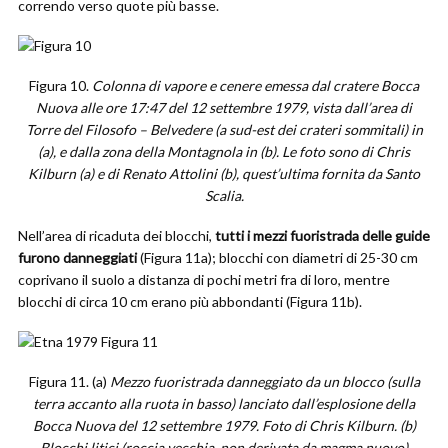
correndo verso quote più basse.
Figura 10.
Colonna di vapore e cenere emessa dal cratere Bocca
Nuova alle ore 17:47 del 12 settembre 1979, vista dall’area di
Torre del Filosofo – Belvedere (a sud-est dei crateri sommitali) in
(a), e dalla zona della Montagnola in (b). Le foto sono di Chris
Kilburn (a) e di Renato Attolini (b), quest’ultima fornita da Santo
Scalia.
Nell’area di ricaduta dei blocchi,
tutti i mezzi fuoristrada delle guide
furono danneggiati
(Figura 11a); blocchi con diametri di 25-30 cm
coprivano il suolo a distanza di pochi metri fra di loro, mentre
blocchi di circa 10 cm erano più abbondanti (Figura 11b).
Figura 11. (a)
Mezzo fuoristrada danneggiato da un blocco (sulla
terra accanto alla ruota in basso) lanciato dall’esplosione della
Bocca Nuova del 12 settembre 1979. Foto di Chris Kilburn. (b)
Blocchi litici (roccia vecchia, non derivata da magma nuovo)