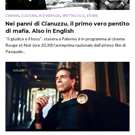
,
,
,
,
CINEMA
CULTURA
IN EVIDENZA
SPETTACOLO
STORIE
Nei panni di Cianuzzu, il primo vero pentito
di mafia. Also in English
“Il giudice e il boss”: stasera a Palermo è in programma al cinema
Rouge et Noir (ore 20,30) l’anteprima nazionale dell’atteso film di
Pasquale...
GALLERY