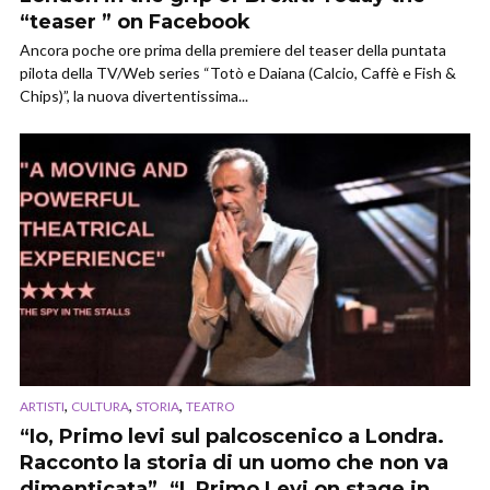
“teaser ” on Facebook
Ancora poche ore prima della premiere del teaser della puntata
pilota della TV/Web series “Totò e Daiana (Calcio, Caffè e Fish &
Chips)”, la nuova divertentissima...
,
,
,
ARTISTI
CULTURA
STORIA
TEATRO
“Io, Primo levi sul palcoscenico a Londra.
Racconto la storia di un uomo che non va
dimenticata”. “I, Primo Levi on stage in