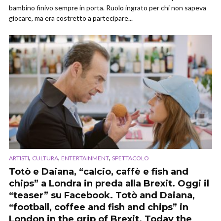
bambino finivo sempre in porta. Ruolo ingrato per chi non sapeva
giocare, ma era costretto a partecipare...
,
,
,
ARTISTI
CULTURA
ENTERTAINMENT
SPETTACOLO
Totò e Daiana, “calcio, caffè e fish and
chips” a Londra in preda alla Brexit. Oggi il
“teaser” su Facebook. Totò and Daiana,
“football, coffee and fish and chips” in
London in the grip of Brexit. Today the