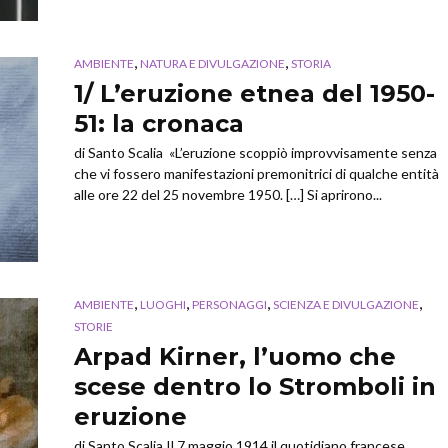
,
,
AMBIENTE
NATURA E DIVULGAZIONE
STORIA
1/ L’eruzione etnea del 1950-
51: la cronaca
di Santo Scalia «L’eruzione scoppiò improvvisamente senza
che vi fossero manifestazioni premonitrici di qualche entità
alle ore 22 del 25 novembre 1950. […] Si aprirono...
,
,
,
,
AMBIENTE
LUOGHI
PERSONAGGI
SCIENZA E DIVULGAZIONE
STORIE
Arpad Kirner, l’uomo che
scese dentro lo Stromboli in
eruzione
di Santo Scalia Il 7 maggio 1914 il quotidiano francese