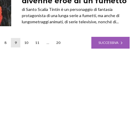
divenne eroe di un fumetto
di Santo Scalia Tintin è un personaggio di fantasia
protagonista di una lunga serie a fumetti, ma anche di
lungometraggi animati, di serie televisive, nonché di...
8
9
10
11
…
20
SUCCESSIVA