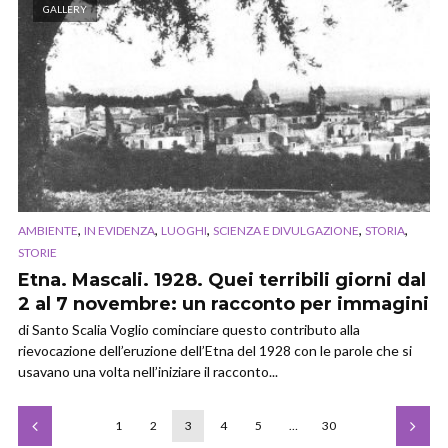
GALLERY
,
,
,
,
,
AMBIENTE
IN EVIDENZA
LUOGHI
SCIENZA E DIVULGAZIONE
STORIA
STORIE
Etna. Mascali. 1928. Quei terribili giorni dal
2 al 7 novembre: un racconto per immagini
di Santo Scalia Voglio cominciare questo contributo alla
rievocazione dell’eruzione dell’Etna del 1928 con le parole che si
usavano una volta nell’iniziare il racconto...
1
2
3
4
5
…
30