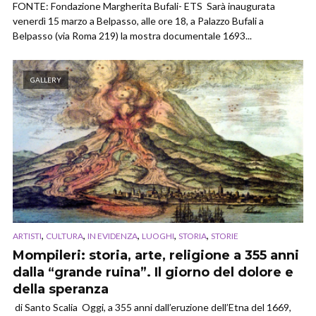
FONTE: Fondazione Margherita Bufali- ETS Sarà inaugurata
venerdì 15 marzo a Belpasso, alle ore 18, a Palazzo Bufali a
Belpasso (via Roma 219) la mostra documentale 1693...
GALLERY
,
,
,
,
,
ARTISTI
CULTURA
IN EVIDENZA
LUOGHI
STORIA
STORIE
Mompileri: storia, arte, religione a 355 anni
dalla “grande ruina”. Il giorno del dolore e
della speranza
di Santo Scalia Oggi, a 355 anni dall’eruzione dell’Etna del 1669,