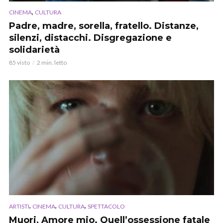
,
CINEMA
CULTURA
Padre, madre, sorella, fratello. Distanze,
silenzi, distacchi. Disgregazione e
solidarietà
85 visto
2 min. letto
,
,
,
ARTISTI
CINEMA
CULTURA
SPETTACOLO
Muori, Amore mio. Quell’ossessione fatale