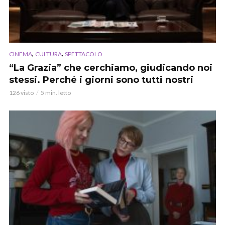
,
,
CINEMA
CULTURA
SPETTACOLO
“La Grazia” che cerchiamo, giudicando noi
stessi. Perché i giorni sono tutti nostri
126 visto
5 min. letto