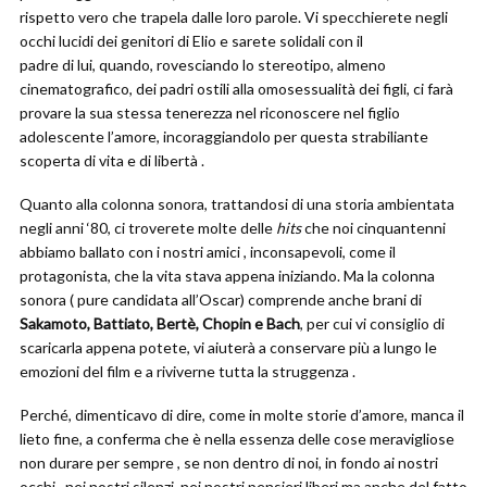
rispetto vero che trapela dalle loro parole. Vi specchierete negli
occhi lucidi dei genitori di Elio e sarete solidali con il
padre di lui, quando, rovesciando lo stereotipo, almeno
cinematografico, dei padri ostili alla omosessualità dei figli, ci farà
provare la sua stessa tenerezza nel riconoscere nel figlio
adolescente l’amore, incoraggiandolo per questa strabiliante
scoperta di vita e di libertà .
Quanto alla colonna sonora, trattandosi di una storia ambientata
negli anni ‘80, ci troverete molte delle
hits
che noi cinquantenni
abbiamo ballato con i nostri amici , inconsapevoli, come il
protagonista, che la vita stava appena iniziando. Ma la colonna
sonora ( pure candidata all’Oscar) comprende anche brani di
Sakamoto, Battiato, Bertè, Chopin e Bach
, per cui vi consiglio di
scaricarla appena potete, vi aiuterà a conservare più a lungo le
emozioni del film e a riviverne tutta la struggenza .
Perché, dimenticavo di dire, come in molte storie d’amore, manca il
lieto fine, a conferma che è nella essenza delle cose meravigliose
non durare per sempre , se non dentro di noi, in fondo ai nostri
occhi , nei nostri silenzi, nei nostri pensieri liberi ma anche del fatto