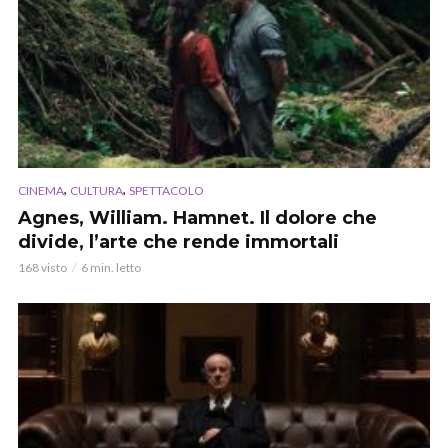
,
,
CINEMA
CULTURA
SPETTACOLO
Agnes, William. Hamnet. Il dolore che
divide, l’arte che rende immortali
168 visto
6 min. letto