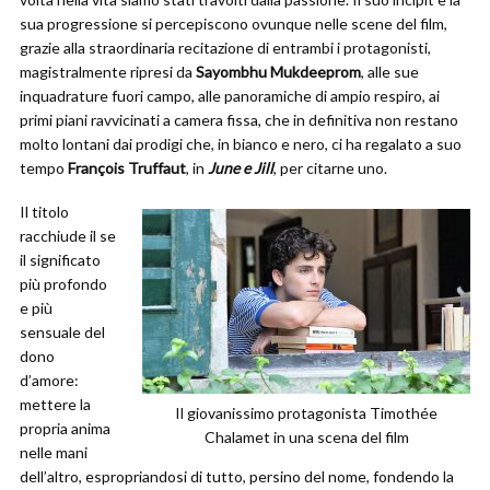
sua progressione si percepiscono ovunque nelle scene del film,
grazie alla straordinaria recitazione di entrambi i protagonisti,
magistralmente ripresi da
Sayombhu Mukdeeprom
, alle sue
inquadrature fuori campo, alle panoramiche di ampio respiro, ai
primi piani ravvicinati a camera fissa, che in definitiva non restano
molto lontani dai prodigi che, in bianco e nero, ci ha regalato a suo
tempo
François Truffaut
, in
June e Jill
, per citarne uno.
Il titolo
racchiude il se
il significato
più profondo
e più
sensuale del
dono
d’amore:
mettere la
Il giovanissimo protagonista Timothée
propria anima
Chalamet in una scena del film
nelle mani
dell’altro, espropriandosi di tutto, persino del nome, fondendo la