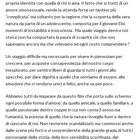
propria identità con quella di chi si ama. Il fatto che si tratti di un
amore omosessuale, rende la vicenda forse un tantino più
“complicata”, ma soltanto per la ragione che la scoperta della vera
natura da parte di un adolescente, comporta per il giovane Elio
momenti di instabilità e insicurezza . Ma quale viaggio dentro noi
stessi non ha comportato la paura di scoprire ciò che non
sapevamo ancora ma che volevamo ad ogni costo comprendere ?
Un viaggio difficile ma necessario per vivere in pienezzam per
crescere, per acquisire consapevolezza del nostro corpo
inesplorato, per sentirsi liberi di guardarsi tutti i giorni allo
specchio, per dare dignità a quello che sentiamo di essere, alle
emozioni che ci rendono unici e felici, anche se per poco .
Abbiamo tutti da imparare da questo film che porta sullo schermo
ogni possibile forma d’amore: da quello amicale, a quello familiare, a
quello passionale dentro coppie in cui non conta il sesso ma
l’umanità, la purezza di quello che la natura risveglia fuori e dentro
di ciascuno di noi. Non resterete scandalizzati, ma commossi anche
dalle scene più forti e vi sorprenderete della grande grazia di tutti i
personaggi della storia, della loro sensibilità sconfinata, del