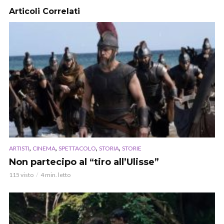
Articoli Correlati
,
,
,
,
ARTISTI
CINEMA
SPETTACOLO
STORIA
STORIE
Non partecipo al “tiro all’Ulisse”
115 visto
4 min. letto