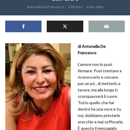
Antonella De Francesco
738 visto
4 min. letto
di Antonella De
Francesco
L’amore non lo puoi
fermare. Puoi stentare a
riconoscerlo e cercare,
per un pò , di metterlo a
tacere, ma alla lunga ti
sconquasserà il cuore.
Tutto quello che hai
dentro ha una voce e tu,
noi, dobbiamo prestarle
orecchio e mai soffocarla.
È questo il messaggio