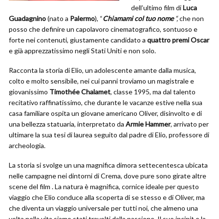
dell’ultimo film di
Luca
Guadagnino
(nato a
Palermo
), “
Chiamami col tuo nome
“,
che non
posso che definire un capolavoro cinematografico, sontuoso e
forte nei contenuti, giustamente candidato a
quattro premi Oscar
e già apprezzatissimo negli Stati Uniti e non solo.
Racconta la storia di Elio, un adolescente amante dalla musica,
colto e molto sensibile, nei cui panni troviamo un magistrale e
giovanissimo
Timothée Chalamet
, classe 1995, ma dal talento
recitativo raffinatissimo, che durante le vacanze estive nella sua
casa familiare ospita un giovane americano Oliver, disinvolto e di
una bellezza statuaria, interpretato da
Armie Hammer
, arrivato per
ultimare la sua tesi di laurea seguito dal padre di Elio, professore di
archeologia.
La storia si svolge un una magnifica dimora settecentesca ubicata
nelle campagne nei dintorni di Crema, dove pure sono girate altre
scene del film . La natura è magnifica, cornice ideale per questo
viaggio che Elio conduce alla scoperta di se stesso e di Oliver, ma
che diventa un viaggio universale per tutti noi, che almeno una
volta nella vita siamo stati travolti dalla passione. Il suo incipit e la