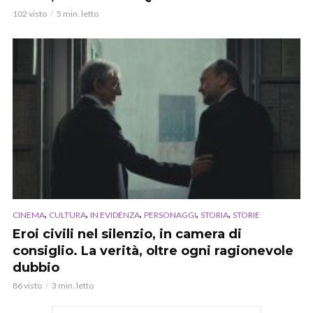
102 visto
5 min. letto
,
,
,
,
,
CINEMA
CULTURA
IN EVIDENZA
PERSONAGGI
STORIA
STORIE
Eroi civili nel silenzio, in camera di
consiglio. La verità, oltre ogni ragionevole
dubbio
86 visto
3 min. letto