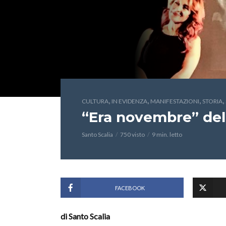
,
,
,
,
CULTURA
IN EVIDENZA
MANIFESTAZIONI
STORIA
“Era novembre” del 
Santo Scalia
750 visto
9 min. letto
FACEBOOK
di Santo Scalia