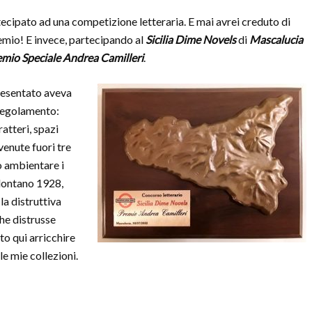
cipato ad una competizione letteraria. E mai avrei creduto di
emio! E invece, partecipando al
Sicilia Dime Novels
di
Mascalucia
mio Speciale Andrea Camilleri
.
resentato aveva
 regolamento:
tteri, spazi
enute fuori tre
o ambientare i
 lontano 1928,
la distruttiva
che distrusse
to qui arricchire
le mie collezioni.