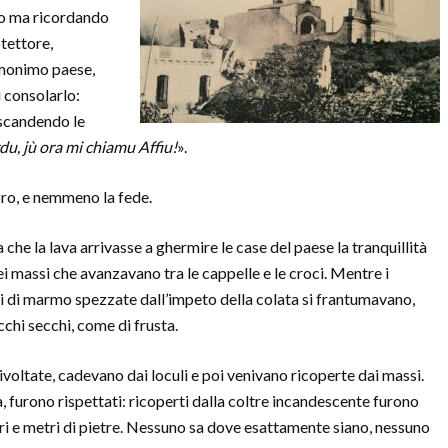
to ma ricordando
otettore,
’omonimo paese,
 consolarlo:
scandendo le
u, jù ora mi chiamu Affiu!
».
oro, e nemmeno la fede.
e la lava arrivasse a ghermire le case del paese la tranquillità
i massi che avanzavano tra le cappelle e le croci. Mentre i
i di marmo spezzate dall’impeto della colata si frantumavano,
chi secchi, come di frusta.
voltate, cadevano dai loculi e poi venivano ricoperte dai massi.
rra, furono rispettati: ricoperti dalla coltre incandescente furono
etri e metri di pietre. Nessuno sa dove esattamente siano, nessuno