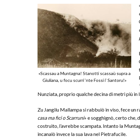
«Scassau a Muntagna! Stanotti scassaù supra a
Giuliana, u focu scurri ‘nte Fossi i’ Santoru!»
Nunziata, proprio qualche decina di metri più in l
Zu Jangilu Mallampa si rabbuiò in viso, fece un r
casa ma fici o Scarruni
» e sogghignò, certo che, 
costruito, l’avrebbe scampata. Intanto la Muntag
incanalò invece la sua lava nel Pietrafucile.