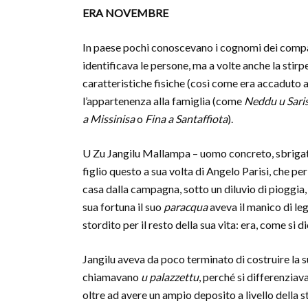
ERA NOVEMBRE
In paese pochi conoscevano i cognomi dei compa
identificava le persone, ma a volte anche la stirp
caratteristiche fisiche (così come era accaduto 
l’appartenenza alla famiglia (come
Neddu u Sari
a Missinisa
o
Fina a Santaffiota
).
U Zu Jangilu Mallampa – uomo concreto, sbrigativo
figlio questo a sua volta di Angelo Parisi, che pe
casa dalla campagna, sotto un diluvio di pioggia, 
sua fortuna il suo
paracqua
aveva il manico di leg
stordito per il resto della sua vita: era, come si d
Jangilu aveva da poco terminato di costruire la 
chiamavano
u palazzettu
, perché si differenziava
oltre ad avere un ampio deposito a livello della 