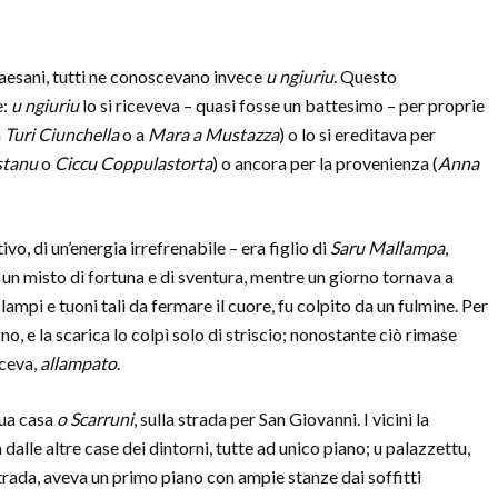
esani, tutti ne conoscevano invece
u ngiuriu
. Questo
e:
u ngiuriu
lo si riceveva – quasi fosse un battesimo – per proprie
a
Turi Ciunchella
o a
Mara a Mustazza
) o lo si ereditava per
stanu
o
Ciccu Coppulastorta
) o ancora per la provenienza (
Anna
, di un’energia irrefrenabile – era figlio di
Saru Mallampa
,
r un misto di fortuna e di sventura, mentre un giorno tornava a
lampi e tuoni tali da fermare il cuore, fu colpito da un fulmine. Per
no, e la scarica lo colpì solo di striscio; nonostante ciò rimase
iceva,
allampato
.
sua casa
o Scarruni
, sulla strada per San Giovanni. I vicini la
 dalle altre case dei dintorni, tutte ad unico piano; u palazzettu,
strada, aveva un primo piano con ampie stanze dai soffitti