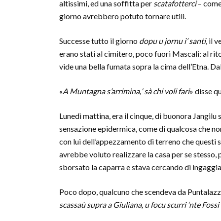
altissimi, ed una soffitta per
scatafotterci
– come 
giorno avrebbero potuto tornare utili.
Successe tutto il giorno
dopu
u jornu i’ santi
, il
erano stati al cimitero, poco fuori Mascali: al rit
vide una bella fumata sopra la cima dell’Etna. Dall
«
A Muntagna s’arrimina,
‘
sà chi voli fari
» disse q
Lunedì mattina, era il cinque, di buonora Jangilu 
sensazione epidermica, come di qualcosa che non 
con lui dell’appezzamento di terreno che questi s
avrebbe voluto realizzare la casa per se stesso, pe
sborsato la caparra e stava cercando di ingaggi
Poco dopo, qualcuno che scendeva da Puntalazzo o
scassaù supra a Giuliana, u focu scurri ‘nte Fossi 