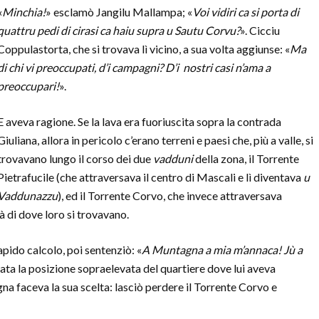
«
Minchia!
» esclamò Jangilu Mallampa; «
Voi vidiri ca
si porta di
quattru pedi di cirasi ca haiu supra u Sautu Corvu?
». Cicciu
Coppulastorta, che si trovava lì vicino, a sua volta aggiunse: «
Ma
di chi vi preoccupati, d’i campagni? D’i nostri casi n’ama a
preoccupari!
».
E aveva ragione. Se la lava era fuoriuscita sopra la contrada
Giuliana, allora in pericolo c’erano terreni e paesi che, più a valle, si
trovavano lungo il corso dei due
vadduni
della zona, il Torrente
Pietrafucile (che attraversava il centro di Mascali e lì diventava
u
Vaddunazzu
), ed il Torrente Corvo, che invece attraversava
à di dove loro si trovavano.
apido calcolo, poi sentenziò: «
A Muntagna a mia m’annaca! Jù a
data la posizione sopraelevata del quartiere dove lui aveva
na faceva la sua scelta: lasciò perdere il Torrente Corvo e