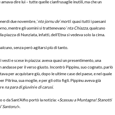
amava dire lui – tutte quelle cianfrusaglie inutili, ma che un
 venerdì due novembre, ‘
nto jornu de’ morti
: quasi tutti i paesani
orno, mentre gli uomini si trattenevano ‘
nta Chiazza,
qualcuno
a piazza di Nunziata, infatti, dell’Etna si vedeva solo la cima.
ualcuno, senza però agitarsi più di tanto.
si vestì e scese in piazza: aveva quasi un presentimento, una
andasse per il verso giusto. Incontrò Pippinu, suo cognato, parlò
tava per acquistare giù, dopo le ultime case del paese, e nel quale
r Pitrina, sua moglie, e per gli otto figli. Pippinu aveva già
are
na para di giuvini
e
di carusi
.
 da Sant’Alfio portò la notizia: «
Scassau a Muntagna! Stanotti
i’ Santoru!
».