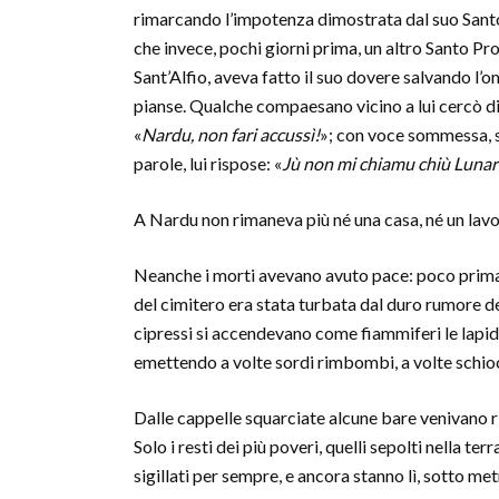
rimarcando l’impotenza dimostrata dal suo San
che invece, pochi giorni prima, un altro Santo Pr
Sant’Alfio, aveva fatto il suo dovere salvando l
pianse. Qualche compaesano vicino a lui cercò di
«
Nardu, non fari accussì!
»; con voce sommessa, 
parole, lui rispose: «
Jù non mi chiamu chiù Lunard
A Nardu non rimaneva più né una casa, né un lav
Neanche i morti avevano avuto pace: poco prima ch
del cimitero era stata turbata dal duro rumore de
cipressi si accendevano come fiammiferi le lapid
emettendo a volte sordi rimbombi, a volte schioc
Dalle cappelle squarciate alcune bare venivano ri
Solo i resti dei più poveri, quelli sepolti nella te
sigillati per sempre, e ancora stanno lì, sotto m