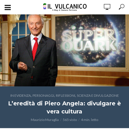
,
,
,
IN EVIDENZA
PERSONAGGI
RIFLESSIONI
SCIENZA E DIVULGAZIONE
L’eredità di Piero Angela: divulgare è
vera cultura
Maurizio Muraglia
565 visto
4 min. letto