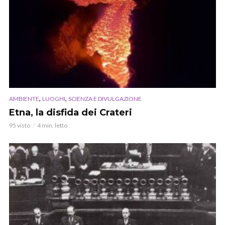
,
,
AMBIENTE
LUOGHI
SCIENZA E DIVULGAZIONE
Etna, la disfida dei Crateri
95 visto
4 min. letto