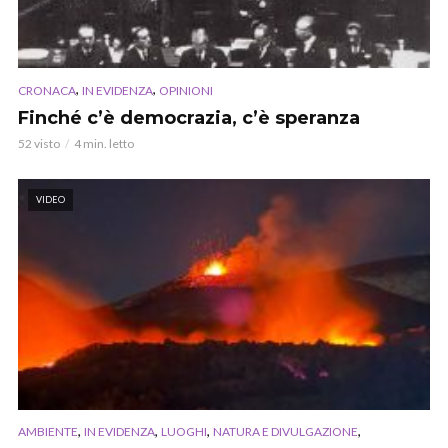
,
,
CRONACA
IN EVIDENZA
OPINIONI
Finché c’è democrazia, c’è speranza
52 visto
4 min. letto
VIDEO
,
,
,
,
AMBIENTE
IN EVIDENZA
LUOGHI
NATURA E DIVULGAZIONE