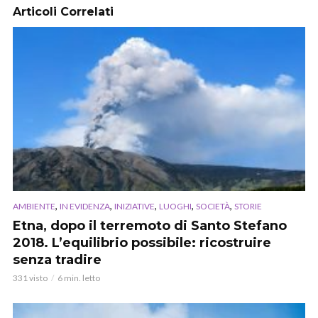
Articoli Correlati
,
,
,
,
,
AMBIENTE
IN EVIDENZA
INIZIATIVE
LUOGHI
SOCIETÀ
STORIE
Etna, dopo il terremoto di Santo Stefano
2018. L’equilibrio possibile: ricostruire
senza tradire
331 visto
6 min. letto