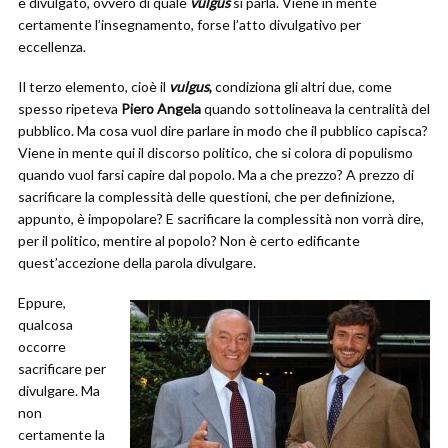
è divulgato, ovvero di quale
vulgus
si parla. Viene in mente
certamente l’insegnamento, forse l’atto divulgativo per
eccellenza.
Il terzo elemento, cioè il
vulgus
,
condiziona gli altri due, come
spesso ripeteva
Piero Angela
quando sottolineava la centralità del
pubblico. Ma cosa vuol dire parlare in modo che il pubblico capisca?
Viene in mente qui il discorso politico, che si colora di populismo
quando vuol farsi capire dal popolo. Ma a che prezzo? A prezzo di
sacrificare la complessità delle questioni, che per definizione,
appunto, è impopolare? E sacrificare la complessità non vorrà dire,
per il politico, mentire al popolo? Non è certo edificante
quest’accezione della parola divulgare.
Eppure,
qualcosa
occorre
sacrificare per
divulgare. Ma
non
certamente la