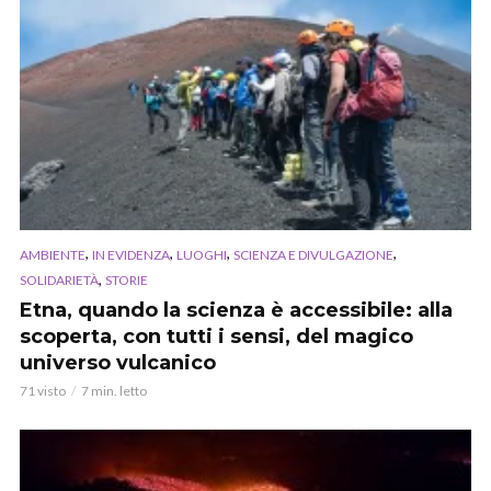
,
,
,
,
AMBIENTE
IN EVIDENZA
LUOGHI
SCIENZA E DIVULGAZIONE
,
SOLIDARIETÀ
STORIE
Etna, quando la scienza è accessibile: alla
scoperta, con tutti i sensi, del magico
universo vulcanico
71 visto
7 min. letto