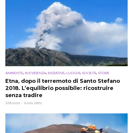
,
,
,
,
,
AMBIENTE
IN EVIDENZA
INIZIATIVE
LUOGHI
SOCIETÀ
STORIE
Etna, dopo il terremoto di Santo Stefano
2018. L’equilibrio possibile: ricostruire
senza tradire
338 visto
6 min. letto