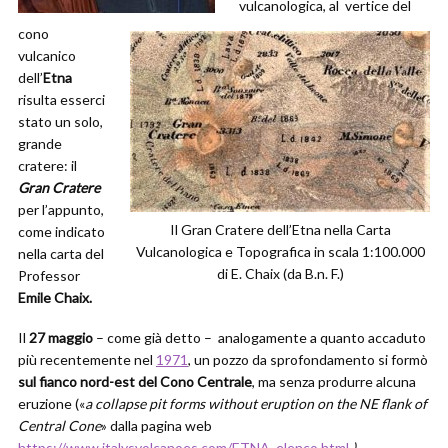
vulcanologica, al vertice del
cono
vulcanico
dell’
Etna
risulta esserci
stato un solo,
grande
cratere: il
Gran Cratere
per l’appunto,
Il Gran Cratere dell’Etna nella Carta
come indicato
Vulcanologica e Topografica in scala 1:100.000
nella carta del
di E. Chaix (da B.n. F.)
Professor
Emile Chaix.
Il
27 maggio
– come già detto – analogamente a quanto accaduto
più recentemente nel
1971
, un pozzo da sprofondamento si formò
sul fianco nord-est del Cono Centrale
, ma senza produrre alcuna
eruzione («
a collapse pit forms without eruption on the NE flank of
Central Cone
» dalla pagina web
https://www.italysvolcanoes.com/ETNA_elenco.html
).