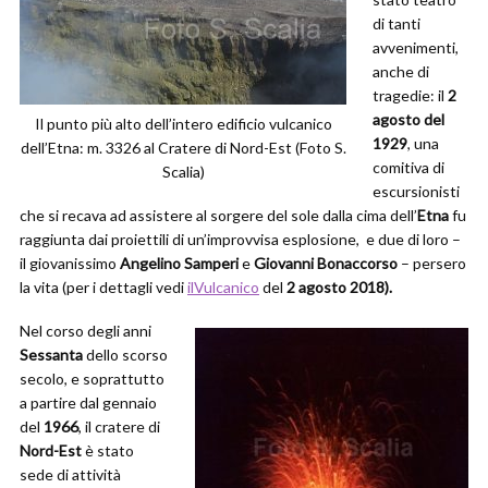
di tanti
avvenimenti,
anche di
tragedie: il
2
agosto del
Il punto più alto dell’intero edificio vulcanico
1929
, una
dell’Etna: m. 3326 al Cratere di Nord-Est (Foto S.
comitiva di
Scalia)
escursionisti
che si recava ad assistere al sorgere del sole dalla cima dell’
Etna
fu
raggiunta dai proiettili di un’improvvisa esplosione, e due di loro –
il giovanissimo
Angelino Samperi
e
Giovanni Bonaccorso
– persero
la vita (per i dettagli vedi
ilVulcanico
del
2 agosto 2018).
Nel corso degli anni
Sessanta
dello scorso
secolo, e soprattutto
a partire dal gennaio
del
1966
, il cratere di
Nord-Est
è stato
sede di attività