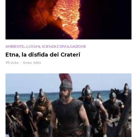
,
,
AMBIENTE
LUOGHI
SCIENZA E DIVULGAZIONE
Etna, la disfida dei Crateri
95 visto
4 min. letto