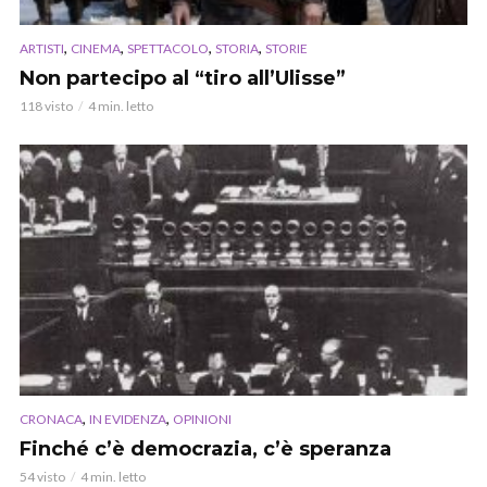
,
,
,
,
ARTISTI
CINEMA
SPETTACOLO
STORIA
STORIE
Non partecipo al “tiro all’Ulisse”
118 visto
4 min. letto
,
,
CRONACA
IN EVIDENZA
OPINIONI
Finché c’è democrazia, c’è speranza
54 visto
4 min. letto