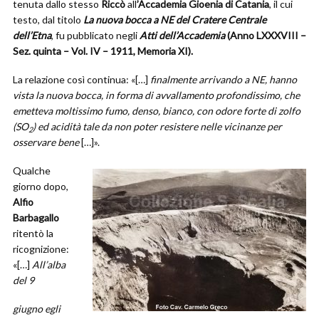
tenuta dallo stesso
Riccò
all
’Accademia Gioenia di Catania
, il cui
testo, dal titolo
La nuova bocca a NE del Cratere Centrale
dell’Etna
, fu pubblicato negli
Atti dell’Accademia
(Anno LXXXVIII –
Sez. quinta – Vol. IV – 1911, Memoria XI).
La relazione così continua: «[…]
finalmente arrivando a NE, hanno
vista la nuova bocca, in forma di avvallamento profondissimo, che
emetteva moltissimo fumo, denso, bianco, con odore forte di zolfo
(SO
) ed acidità tale da non poter resistere nelle vicinanze per
2
osservare bene
[…]».
Qualche
giorno dopo,
Alfio
Barbagallo
ritentò la
ricognizione:
«[…]
All’alba
del 9
giugno egli