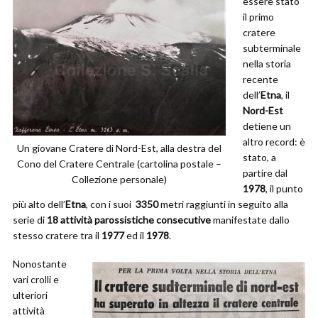
essere stato
il primo
cratere
subterminale
nella storia
recente
dell’
Etna
, il
Nord-Est
detiene un
altro record: è
Un giovane Cratere di Nord-Est, alla destra del
stato, a
Cono del Cratere Centrale (cartolina postale –
partire dal
Collezione personale)
1978
, il punto
più alto dell’
Etna
, con i suoi
3350
metri raggiunti in seguito alla
serie di
18 attività parossistiche consecutive
manifestate dallo
stesso cratere tra il
1977
ed il
1978
.
Nonostante
vari crolli e
ulteriori
attività