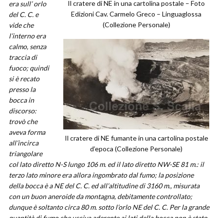
Il cratere di NE in una cartolina postale – Foto
era sull’ orlo
Edizioni Cav. Carmelo Greco – Linguaglossa
del C. C. e
(Collezione Personale)
vide che
l’interno era
calmo, senza
traccia di
fuoco; quindi
si è recato
presso la
bocca in
discorso:
trovò che
aveva forma
Il cratere di NE fumante in una cartolina postale
all’incirca
d’epoca (Collezione Personale)
triangolare
col lato diretto N-S lungo 106 m. ed il lato diretto NW-SE 81 m.: il
terzo lato minore era allora ingombrato dal fumo; la posizione
della bocca è a NE del C. C. ed all’altitudine di 3160 m., misurata
con un buon aneroide da montagna, debitamente controllato;
dunque è soltanto circa 80 m. sotto l’orlo NE del C. C. Per la grande
quantità di fumo che usciva aderente ai lati della bocca non è stato