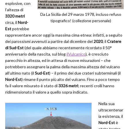
esplosive, con
l’altezza di
Da La Sicilia del 29 marzo 1978, incluso refuso
3320 metri
tipografico! (collezione personale)
circa, il
Nord-
Est
potrebbe
rappresentare ancor oggi la massima cima etnea: infatti, a seguito
dei parossismi avvenuti a partire dal dicembre del
2020
, il
Cratere
di Sud-Est
(del quale abbiamo recentemente ricordato il 50°
anniversario della nascita, sul blog
ilVulcanico
), è cresciuto
parecchio in altezza, ed in attesa di nuove misurazioni – che
potrebbero assegnare la palma della massima altezza del vulcano
all’ultimo nato (il
Sud-Est
) – il primo dei due crateri subterminali (il
Nord-Est
) rimane il punto più alto del vulcano. Fino a poco tempo
fa il valore misurato è stato di
3326 metri
; recenti crolli hanno
ridimensionato il valore a quello sopra indicato.
Nella sua
ultracentenar
ia esistenza, il
Nord-Est
è
stato teatro