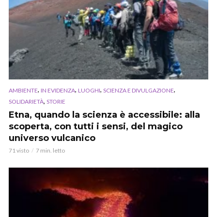
,
,
,
,
AMBIENTE
IN EVIDENZA
LUOGHI
SCIENZA E DIVULGAZIONE
,
SOLIDARIETÀ
STORIE
Etna, quando la scienza è accessibile: alla
scoperta, con tutti i sensi, del magico
universo vulcanico
71 visto
7 min. letto