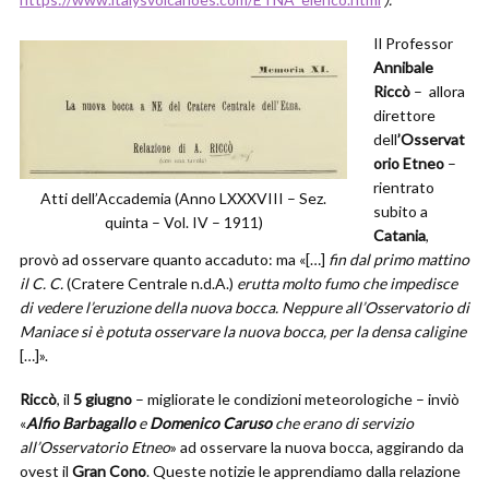
Il Professor
Annibale
Riccò
– allora
direttore
dell
’Osservat
orio Etneo
–
rientrato
Atti dell’Accademia (Anno LXXXVIII – Sez.
subito a
quinta – Vol. IV – 1911)
Catania
,
provò ad osservare quanto accaduto: ma «[…]
fin dal primo mattino
il C. C.
(Cratere Centrale n.d.A.)
erutta molto fumo che impedisce
di vedere l’eruzione della nuova bocca. Neppure all’Osservatorio di
Maniace si è potuta osservare la nuova bocca, per la densa caligine
[…]».
Riccò
, il
5 giugno
– migliorate le condizioni meteorologiche – inviò
«
Alfio Barbagallo
e
Domenico Caruso
che erano di servizio
all’Osservatorio Etneo
» ad osservare la nuova bocca, aggirando da
ovest il
Gran Cono
. Queste notizie le apprendiamo dalla relazione