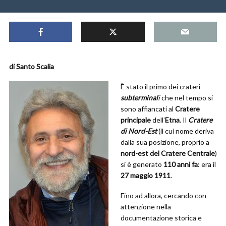
di Santo Scalia
È stato il primo dei crateri
subterminal
i
che nel tempo si
sono affiancati al
Cratere
principale
dell’
Etna
. Il
Cratere
di Nord-Est
(il cui nome deriva
dalla sua posizione, proprio a
nord-est del Cratere Centrale
)
si è generato
110 anni fa
: era il
27 maggio 1911
.
Fino ad allora, cercando con
attenzione nella
documentazione storica e