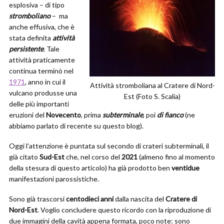
esplosiva – di tipo
stromboliano
– ma
anche effusiva, che è
stata definita
attività
persistente
. Tale
attività praticamente
continua terminò nel
1971
, anno in cui il
Attività stromboliana al Cratere di Nord-
vulcano produsse una
Est (Foto S. Scalia)
delle più importanti
eruzioni del
Novecento
, prima
subterminale
, poi
di fianco
(ne
abbiamo parlato di recente su questo blog).
Oggi l’attenzione è puntata sul secondo di crateri subterminali, il
già citato
Sud-Est
che, nel corso del
2021
(almeno fino al momento
della stesura di questo articolo) ha già prodotto ben
ventidue
manifestazioni parossistiche.
Sono già trascorsi
centodieci anni
dalla nascita del
Cratere di
Nord-Est
. Voglio concludere questo ricordo con la riproduzione di
due immagini della cavità appena formata, poco note: sono