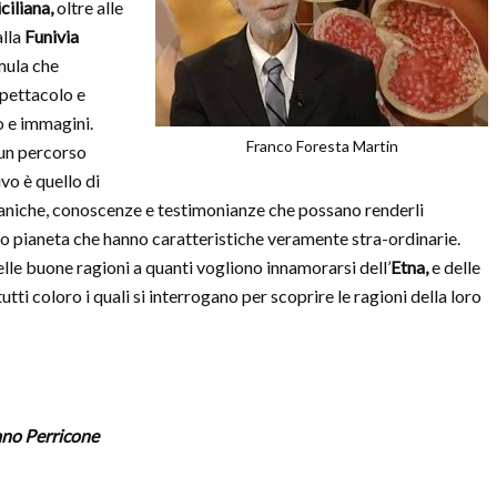
iliana,
oltre alle
alla
Funivia
rmula che
spettacolo e
o e immagini.
Franco Foresta Martin
 un percorso
ivo è quello di
ulcaniche, conoscenze e testimonianze che possano renderli
to pianeta che hanno caratteristiche veramente stra-ordinarie.
delle buone ragioni a quanti vogliono innamorarsi dell’
Etna,
e delle
utti coloro i quali si interrogano per scoprire le ragioni della loro
tano Perricone