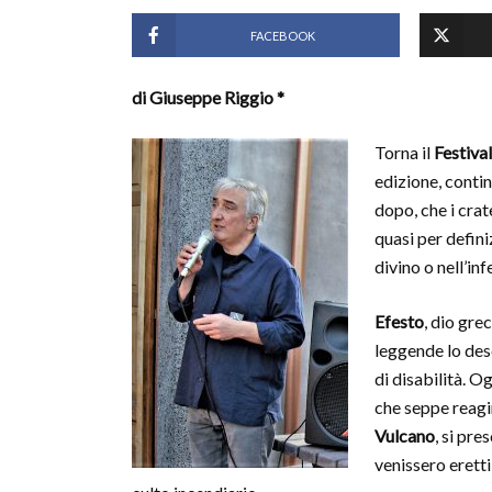
FACEBOOK
di Giuseppe Riggio *
Torna il
Festival
edizione, contin
dopo, che i crat
quasi per definiz
divino o nell’inf
Efesto
, dio gre
leggende lo des
di disabilità. 
che seppe reagir
Vulcano
, si pre
venissero eretti