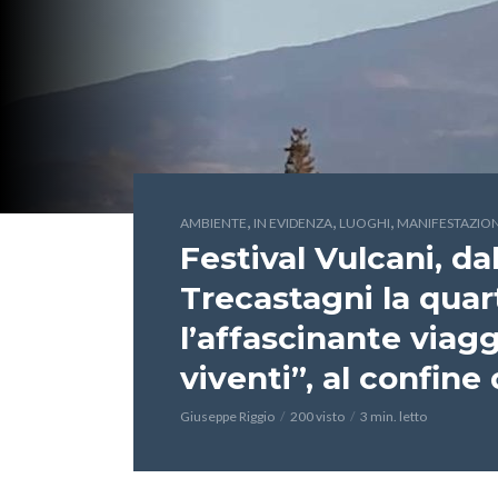
,
,
,
AMBIENTE
IN EVIDENZA
LUOGHI
MANIFESTAZION
Festival Vulcani, da
Trecastagni la quar
l’affascinante viag
viventi”, al confin
Giuseppe Riggio
200 visto
3 min. letto