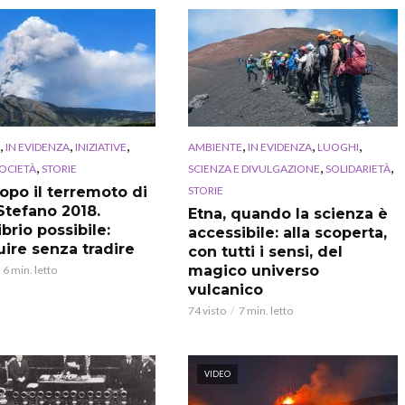
,
,
,
,
,
,
IN EVIDENZA
INIZIATIVE
AMBIENTE
IN EVIDENZA
LUOGHI
,
,
,
OCIETÀ
STORIE
SCIENZA E DIVULGAZIONE
SOLIDARIETÀ
STORIE
dopo il terremoto di
Stefano 2018.
Etna, quando la scienza è
ibrio possibile:
accessibile: alla scoperta,
uire senza tradire
con tutti i sensi, del
magico universo
6 min. letto
vulcanico
74 visto
7 min. letto
VIDEO