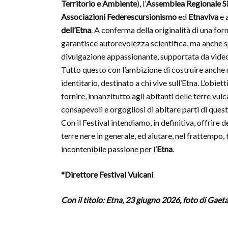
Territorio e Ambiente
), l’
Assemblea Regionale Sic
Associazioni Federescursionismo
ed
Etnaviva
e 
dell’Etna
. A conferma della originalità di una fo
garantisce autorevolezza scientifica, ma anche 
divulgazione appassionante, supportata da vide
Tutto questo con l’ambizione di costruire anche
identitario, destinato a chi vive sull’Etna. L’obiett
fornire, innanzitutto agli abitanti delle terre v
consapevoli e orgogliosi di abitare parti di ques
Con il Festival intendiamo, in definitiva, offrire 
terre nere in generale, ed aiutare, nel frattempo, t
incontenibile passione per l’
Etna
.
*Direttore Festival Vulcani
Con il titolo: Etna, 23 giugno 2026, foto di Gae