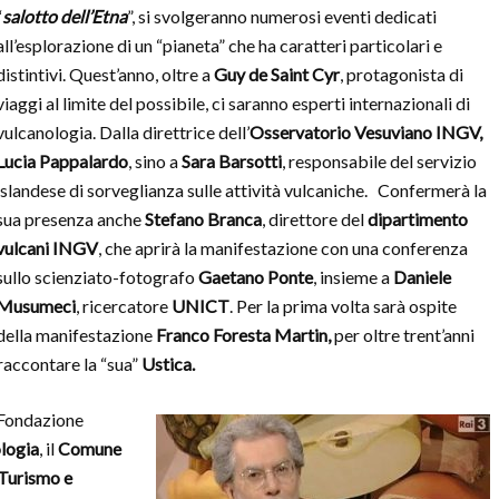
“
salotto dell’Etna
”, si svolgeranno numerosi eventi dedicati
all’esplorazione di un “pianeta” che ha caratteri particolari e
distintivi. Quest’anno, oltre a
Guy de Saint Cyr
, protagonista di
viaggi al limite del possibile, ci saranno esperti internazionali di
vulcanologia. Dalla direttrice dell’
Osservatorio Vesuviano INGV,
Lucia Pappalardo
, sino a
Sara Barsotti
, responsabile del servizio
islandese di sorveglianza sulle attività vulcaniche. Confermerà la
sua presenza anche
Stefano Branca
, direttore del
dipartimento
vulcani INGV
, che aprirà la manifestazione con una conferenza
sullo scienziato-fotografo
Gaetano Ponte
, insieme a
Daniele
Musumeci
, ricercatore
UNICT
. Per la prima volta sarà ospite
della manifestazione
Franco Foresta Martin,
per oltre trent’anni
 raccontare la “sua”
Ustica.
 Fondazione
ologia
, il
Comune
 Turismo e