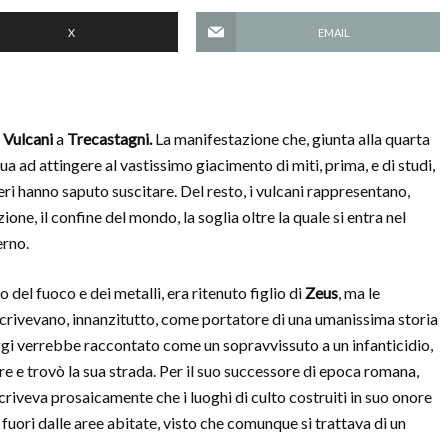
X
EMAIL
 Vulcani
a
Trecastagni.
La manifestazione che, giunta alla quarta
ua ad attingere al vastissimo giacimento di miti, prima, e di studi,
eri hanno saputo suscitare. Del resto, i vulcani rappresentano,
ione, il confine del mondo, la soglia oltre la quale si entra nel
erno.
co del fuoco e dei metalli, era ritenuto figlio di
Zeus
, ma le
crivevano, innanzitutto, come portatore di una umanissima storia
Oggi verrebbe raccontato come un sopravvissuto a un infanticidio,
e e trovò la sua strada. Per il suo successore di epoca romana,
scriveva prosaicamente che i luoghi di culto costruiti in suo onore
 fuori dalle aree abitate, visto che comunque si trattava di un