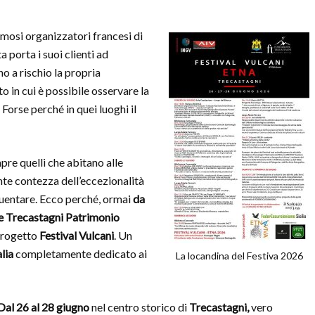
amosi organizzatori francesi di
ta porta i suoi clienti ad
no a rischio la propria
to in cui è possibile osservare la
 Forse perché in quei luoghi il
pre quelli che abitano alle
te contezza dell’eccezionalità
quentare. Ecco perché, ormai
da
 Trecastagni Patrimonio
 progetto
Festival Vulcani
. Un
alia
completamente dedicato ai
La locandina del Festiva 2026
Dal 26 al 28 giugno
nel centro storico di
Trecastagni,
vero