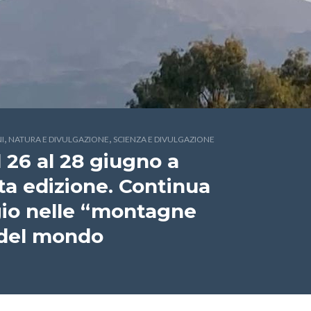
,
,
I
NATURA E DIVULGAZIONE
SCIENZA E DIVULGAZIONE
l 26 al 28 giugno a
ta edizione. Continua
gio nelle “montagne
e del mondo