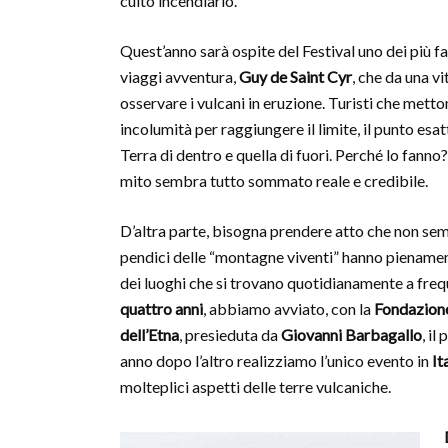
culto incendiario.
Quest’anno sarà ospite del Festival uno dei più f
viaggi avventura,
Guy de Saint Cyr
, che da una vi
osservare i vulcani in eruzione. Turisti che metto
incolumità per raggiungere il limite, il punto esat
Terra di dentro e quella di fuori. Perché lo fanno?
mito sembra tutto sommato reale e credibile.
D’altra parte, bisogna prendere atto che non sem
pendici delle “montagne viventi” hanno pienamen
dei luoghi che si trovano quotidianamente a fre
quattro anni
, abbiamo avviato, con la
Fondazione
dell’Etna
, presieduta da
Giovanni Barbagallo
, il
anno dopo l’altro realizziamo l’unico evento in
It
molteplici aspetti delle terre vulcaniche.