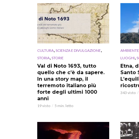
,
,
CULTURA
SCIENZA E DIVULGAZIONE
AMBIENTE
,
,
STORIA
STORIE
LUOGHI
S
Val di Noto 1693, tutto
Etna, 
quello che c’è da sapere.
Santo 
In una story map, il
L’equil
terremoto italiano più
ricostr
forte degli ultimi 1000
343 visto
anni
19 visto
5 min. letto