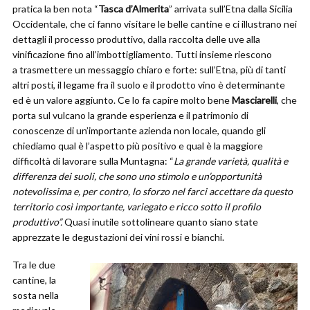
pratica la ben nota “
Tasca d’Almerita
” arrivata sull’Etna dalla Sicilia
Occidentale, che ci fanno visitare le belle cantine e ci illustrano nei
dettagli il processo produttivo, dalla raccolta delle uve alla
vinificazione fino all’imbottigliamento. Tutti insieme riescono
a trasmettere un messaggio chiaro e forte: sull’Etna, più di tanti
altri posti, il legame fra il suolo e il prodotto vino è determinante
ed è un valore aggiunto. Ce lo fa capire molto bene
Masciarelli
, che
porta sul vulcano la grande esperienza e il patrimonio di
conoscenze di un’importante azienda non locale, quando gli
chiediamo qual è l’aspetto più positivo e qual è la maggiore
difficoltà di lavorare sulla Muntagna: “
La grande varietà, qualità e
differenza dei suoli, che sono uno stimolo e un’opportunità
notevolissima e, per contro, lo sforzo nel farci accettare da questo
territorio così importante, variegato e ricco sotto il profilo
produttivo”.
Quasi inutile sottolineare quanto siano state
apprezzate le degustazioni dei vini rossi e bianchi.
Tra le due
cantine, la
sosta nella