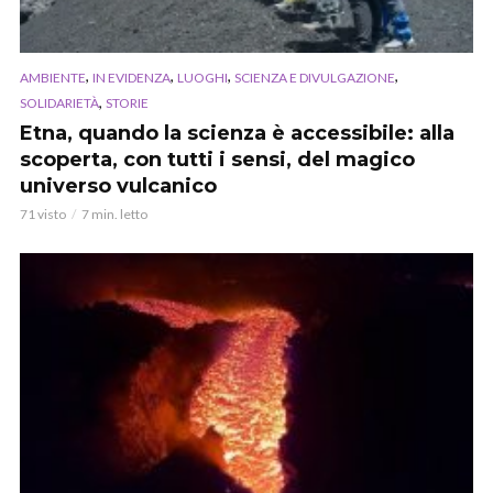
,
,
,
,
AMBIENTE
IN EVIDENZA
LUOGHI
SCIENZA E DIVULGAZIONE
,
SOLIDARIETÀ
STORIE
Etna, quando la scienza è accessibile: alla
scoperta, con tutti i sensi, del magico
universo vulcanico
71 visto
7 min. letto