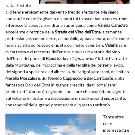
tolta d’estate
ci difende eroicamente dal vento freddo sferzante. Ma siamo
contenti e ce ne freghiamo e soprattutto ascoltiamo con estremo
interesse la spiegazione di una super guida come
Valeria Carastro
,
eccellente direttrice delle
Strada del Vino dell’Etna,
altamente
professionale, competente, disponibile, appassionata, umile, come
ho già scritto su feisbuc e ripeto qui molto volentieri.
Valeria
sale
in cattedra e ci racconta dell’antica e bellissima storia del vino
dell’Etna, del porto di
Riposto
dove
“ripostavano
” le botti arrivate
dalla Muntagna, del microclima e della fertilità del terreno lavico,
dei vigneti a spalliera e ad alberello, dei vitigni autoctoni, del mitico
Nerello Mascalese,
del
Nerello Cappuccio e del Carricante
, della
fantastica Dop dell’Etna in grande crescita, degli ormai tanti
produttori “alloctoni” di grande spessore che acquistano vigneti
sul vulcano e mettono a disposizione un background importante,
consapevoli delle grandi potenzialità di questo territorio.
Tante altre
cose
interessanti e