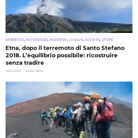
,
,
,
,
,
AMBIENTE
IN EVIDENZA
INIZIATIVE
LUOGHI
SOCIETÀ
STORIE
Etna, dopo il terremoto di Santo Stefano
2018. L’equilibrio possibile: ricostruire
senza tradire
333 visto
6 min. letto