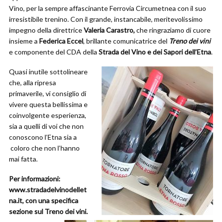
Vino, per la sempre affascinante Ferrovia Circumetnea con il suo
irresistibile trenino. Con il grande, instancabile, meritevolissimo
impegno della direttrice
Valeria Carastro,
che ringraziamo di cuore
insieme a
Federica Eccel
, brillante comunicatrice del
Treno dei vini
e componente del CDA della
Strada del Vino e dei Sapori dell’Etna
.
Quasi inutile sottolineare
che, alla ripresa
primaverile, vi consiglio di
vivere questa bellissima e
coinvolgente esperienza,
sia a quelli di voi che non
conoscono l’Etna sia a
coloro che non l’hanno
mai fatta.
Per informazioni:
www.stradadelvinodellet
na.it, con una specifica
sezione sul Treno dei vini.