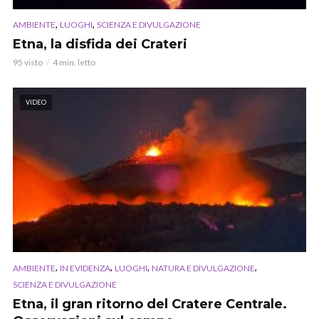
,
,
AMBIENTE
LUOGHI
SCIENZA E DIVULGAZIONE
Etna, la disfida dei Crateri
95 visto
4 min. letto
VIDEO
,
,
,
,
AMBIENTE
IN EVIDENZA
LUOGHI
NATURA E DIVULGAZIONE
SCIENZA E DIVULGAZIONE
Etna, il gran ritorno del Cratere Centrale.