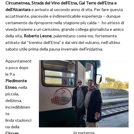
Circumetnea, Strada del Vino dell’Etna, Gal Terre dell’Etna e
dell’Alcantara
e arrivato al secondo anno di vita. Per fare questa
accattivante, piacevole e indimenticabile esperienza – dunque
certamente da riproporre nella stagione più calda – ho atteso di
viverla insieme a un carissimo, grande collega giornalista e amico
della vita,
Roberto Leone
, palermitano come me, fortemente
attirato dal “trenino dell’Etna” e dai vini del vulcano, nell’ultimo
sabato utile prima della pausa invernale dell’iniziativa.
Appuntament
o poco dopo
le 9 a
Piedimonte
Etneo
, nella
piccola,
deliziosa,
incredibilmen
te
linda stazionci
na della
In partenza
Circum,