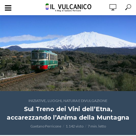
,
,
INIZIATIVE
LUOGHI
NATURA E DIVULGAZIONE
Sul Treno dei Vini dell’Etna,
accarezzando l’Anima della Muntagna
Gaetano Perricone
1.142 visto
7 min. letto