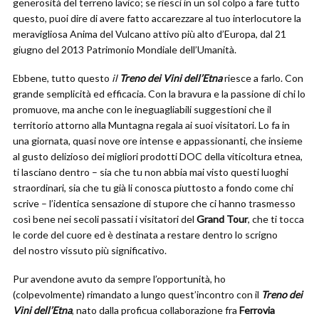
generosità del terreno lavico; se riesci in un sol colpo a fare tutto
questo, puoi dire di avere fatto accarezzare al tuo interlocutore la
meravigliosa Anima del Vulcano attivo più alto d’Europa, dal 21
giugno del 2013 Patrimonio Mondiale dell’Umanità.
Ebbene, tutto questo
il
Treno dei Vini dell’Etna
riesce a farlo. Con
grande semplicità ed efficacia. Con la bravura e la passione di chi lo
promuove, ma anche con le ineguagliabili suggestioni che il
territorio attorno alla Muntagna regala ai suoi visitatori. Lo fa in
una giornata, quasi nove ore intense e appassionanti, che insieme
al gusto delizioso dei migliori prodotti DOC della viticoltura etnea,
ti lasciano dentro – sia che tu non abbia mai visto questi luoghi
straordinari, sia che tu già li conosca piuttosto a fondo come chi
scrive – l’identica sensazione di stupore che ci hanno trasmesso
così bene nei secoli passati i visitatori del
Grand Tour
, che ti tocca
le corde del cuore ed è destinata a restare dentro lo scrigno
del nostro vissuto più significativo.
Pur avendone avuto da sempre l’opportunità, ho
(colpevolmente) rimandato a lungo quest’incontro con il
Treno dei
Vini dell’Etna
, nato dalla proficua collaborazione fra
Ferrovia