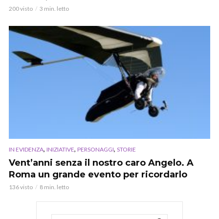
200 visto
3 min. letto
,
,
,
IN EVIDENZA
INIZIATIVE
PERSONAGGI
STORIE
Vent’anni senza il nostro caro Angelo. A
Roma un grande evento per ricordarlo
136 visto
8 min. letto