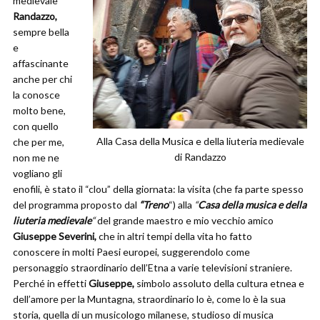
medievale
Randazzo,
sempre bella
e
affascinante
anche per chi
la conosce
molto bene,
con quello
Alla Casa della Musica e della liuteria medievale
che per me,
di Randazzo
non me ne
vogliano gli
enofili, è stato il “clou” della giornata: la visita (che fa parte spesso
del programma proposto dal
“Treno
“) alla
“
Casa della musica e della
liuteria medievale
“
del grande maestro e mio vecchio amico
Giuseppe Severini,
che in altri tempi della vita ho fatto
conoscere in molti Paesi europei, suggerendolo come
personaggio straordinario dell’Etna a varie televisioni straniere.
Perché in effetti
Giuseppe,
simbolo assoluto della cultura etnea e
dell’amore per la Muntagna, straordinario lo è, come lo è la sua
storia, quella di un musicologo milanese, studioso di musica