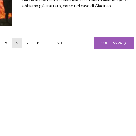
abbiamo già trattato, come nel caso di Giacinto...
5
6
7
8
…
20
SUCCESSIVA