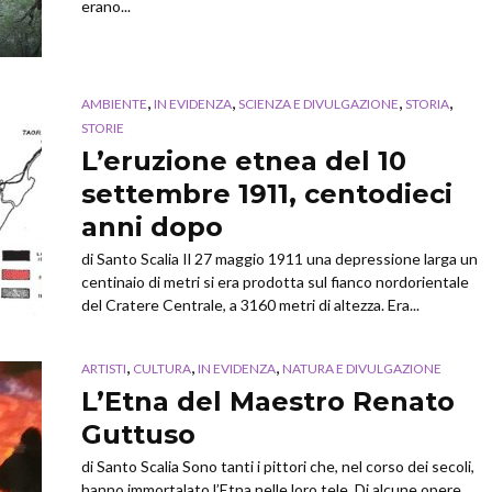
erano...
,
,
,
,
AMBIENTE
IN EVIDENZA
SCIENZA E DIVULGAZIONE
STORIA
STORIE
L’eruzione etnea del 10
settembre 1911, centodieci
anni dopo
di Santo Scalia Il 27 maggio 1911 una depressione larga un
centinaio di metri si era prodotta sul fianco nordorientale
del Cratere Centrale, a 3160 metri di altezza. Era...
,
,
,
ARTISTI
CULTURA
IN EVIDENZA
NATURA E DIVULGAZIONE
L’Etna del Maestro Renato
Guttuso
di Santo Scalia Sono tanti i pittori che, nel corso dei secoli,
hanno immortalato l’Etna nelle loro tele. Di alcune opere