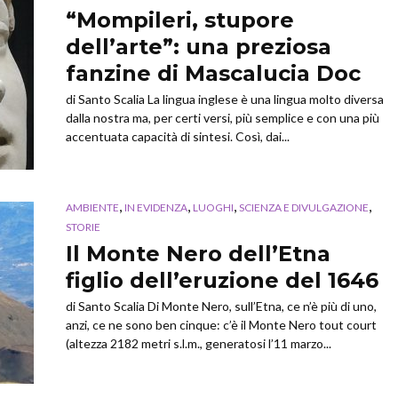
“Mompileri, stupore
dell’arte”: una preziosa
fanzine di Mascalucia Doc
di Santo Scalia La lingua inglese è una lingua molto diversa
dalla nostra ma, per certi versi, più semplice e con una più
accentuata capacità di sintesi. Così, dai...
,
,
,
,
AMBIENTE
IN EVIDENZA
LUOGHI
SCIENZA E DIVULGAZIONE
STORIE
Il Monte Nero dell’Etna
figlio dell’eruzione del 1646
di Santo Scalia Di Monte Nero, sull’Etna, ce n’è più di uno,
anzi, ce ne sono ben cinque: c’è il Monte Nero tout court
(altezza 2182 metri s.l.m., generatosi l’11 marzo...