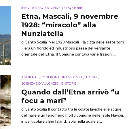
,
,
,
IN EVIDENZA
LUOGHI
STORIA
STORIE
Etna, Mascali, 9 novembre
1928: “miracolo” alla
Nunziatella
di Santo Scalia Nel 1928 Mascali – la città delle sette torri
– era un florido ed industrioso paese del versante
orientale dell’Etna. Il Comune contava varie frazioni:...
,
,
,
,
AMBIENTE
CONFRONTI
IN EVIDENZA
LUOGHI
,
SCIENZA E DIVULGAZIONE
STORIE
Quando dall’Etna arrivò “u
focu a mari”
di Santo Scalia Il contatto tra le colate laviche e le acque
del mare è un fenomeno molto comune nelle Isole Hawaii,
in particolare a Big Island, isola nella quale si...